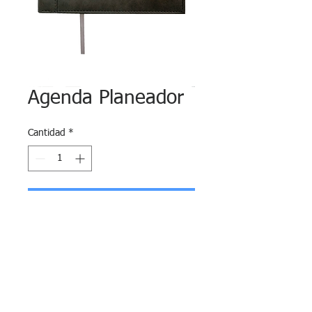
Agenda Planeador
Cantidad
*
Agregar al carrito
Agenda encuadernada en curpiel Quemante 
color gris con pestaña

para cierre, grabado de logo, texto y 
personalizada, en medidas

de 22 x 18.5 cm