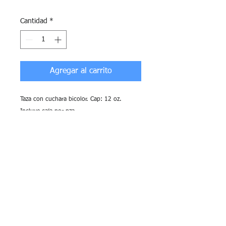
Cantidad
*
Agregar al carrito
Taza con cuchara bicolor. Cap: 12 oz. 
Incluye caja por pza.

Material: Cerámica

Medidas: 9.8 x 9 cm

Color: Negro, Blanco , Naranja, Azul, 
Amarillo y Rojo

Incluye un grabado en sandblast en 1 
ubicación