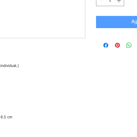
Ag
ndividual.)

x 8.5 cm